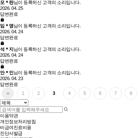
모＊란
님이 등록하신 고객의 소리입니다.
2026. 04. 25
답변완료
임＊영
님이 등록하신 고객의 소리입니다.
2026. 04. 24
답변완료
석＊지
님이 등록하신 고객의 소리입니다.
2026. 04. 24
답변완료
안＊인
님이 등록하신 고객의 소리입니다.
2026. 04. 23
답변완료
1
2
3
4
5
6
7
8
이용약관
개인정보처리방침
비급여진료비용
진단서발급