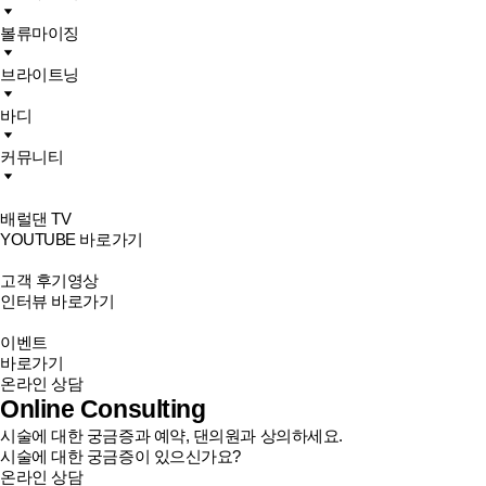
볼류마이징
브라이트닝
바디
커뮤니티
배럴댄 TV
YOUTUBE 바로가기
고객 후기영상
인터뷰 바로가기
이벤트
바로가기
온라인 상담
Online Consulting
시술에 대한 궁금증과 예약, 댄의원과 상의하세요.
시술에 대한 궁금증이 있으신가요?
온라인 상담