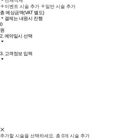
전체삭제
이벤트 시술 추가
일반 시술 추가
총 예상금액
(VAT 별도)
＊결제는 내원시 진행
0
원
2. 예약일시 선택
3. 고객정보 입력
추가할 시술을 선택하세요.
총
0
개 시술 추가