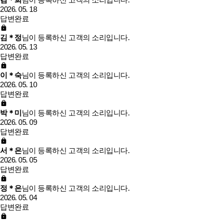
2026. 05. 18
답변완료
김＊정
님이 등록하신 고객의 소리입니다.
2026. 05. 13
답변완료
이＊숙
님이 등록하신 고객의 소리입니다.
2026. 05. 10
답변완료
박＊미
님이 등록하신 고객의 소리입니다.
2026. 05. 09
답변완료
서＊은
님이 등록하신 고객의 소리입니다.
2026. 05. 05
답변완료
정＊은
님이 등록하신 고객의 소리입니다.
2026. 05. 04
답변완료