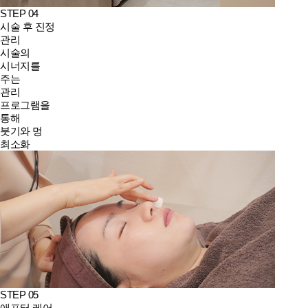
STEP 04
시술 후 진정
관리
시술의
시너지를
주는
관리
프로그램을
통해
붓기와 멍
최소화
STEP 05
애프터 케어