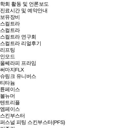
학회 활동 및 언론보도
진료시간 및 예약안내
보유장비
스컬트라
스컬트라
스컬트라 연구회
스컬트라 리얼후기
리프팅
인모드
울쎄라피 프라임
써마지FLX
슈링크 유니버스
티타늄
튠페이스
볼뉴머
텐트리플
엠페이스
스킨부스터
퍼스널 피팅 스킨부스터(PFS)