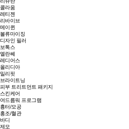
리쥬란
콜라움
레티젠
리바이브
메이퀸
볼류마이징
디자인 필러
보톡스
엘란쎄
레디어스
올리디아
밀리핏
브라이트닝
피부 트리트먼트 패키지
스킨케어
여드름워 프로그램
흉터/모공
홍조/혈관
바디
제모