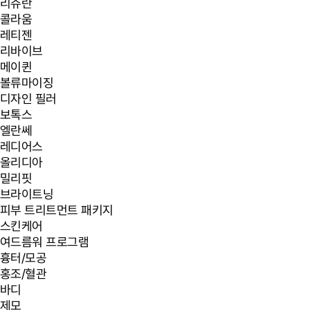
리쥬란
콜라움
레티젠
리바이브
메이퀸
볼류마이징
디자인 필러
보톡스
엘란쎄
레디어스
올리디아
밀리핏
브라이트닝
피부 트리트먼트 패키지
스킨케어
여드름워 프로그램
흉터/모공
홍조/혈관
바디
제모