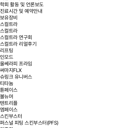
학회 활동 및 언론보도
진료시간 및 예약안내
보유장비
스컬트라
스컬트라
스컬트라 연구회
스컬트라 리얼후기
리프팅
인모드
울쎄라피 프라임
써마지FLX
슈링크 유니버스
티타늄
튠페이스
볼뉴머
텐트리플
엠페이스
스킨부스터
퍼스널 피팅 스킨부스터(PFS)