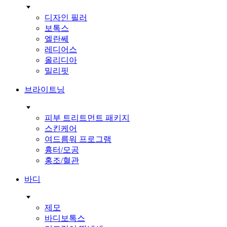
디자인 필러
보톡스
엘란쎄
레디어스
올리디아
밀리핏
브라이트닝
피부 트리트먼트 패키지
스킨케어
여드름워 프로그램
흉터/모공
홍조/혈관
바디
제모
바디보톡스