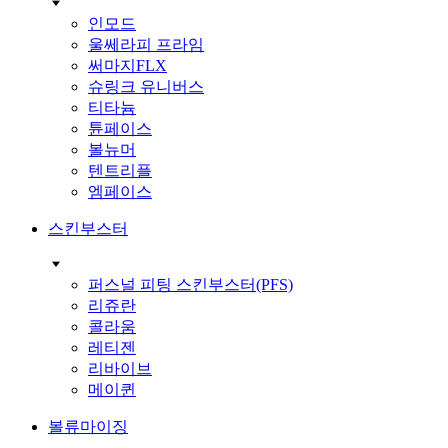
인모드
울쎄라피 프라임
써마지FLX
슈링크 유니버스
티타늄
튠페이스
볼뉴머
텐트리플
엠페이스
스킨부스터
퍼스널 피팅 스킨부스터(PFS)
리쥬란
콜라움
레티젠
리바이브
메이퀸
볼류마이징