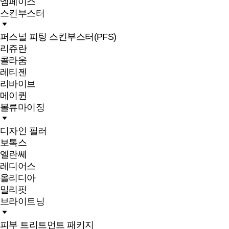
엠페이스
스킨부스터
퍼스널 피팅 스킨부스터(PFS)
리쥬란
콜라움
레티젠
리바이브
메이퀸
볼류마이징
디자인 필러
보톡스
엘란쎄
레디어스
올리디아
밀리핏
브라이트닝
피부 트리트먼트 패키지