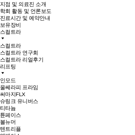
지점 및 의료진 소개
학회 활동 및 언론보도
진료시간 및 예약안내
보유장비
스컬트라
스컬트라
스컬트라 연구회
스컬트라 리얼후기
리프팅
인모드
울쎄라피 프라임
써마지FLX
슈링크 유니버스
티타늄
튠페이스
볼뉴머
텐트리플