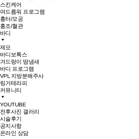
스킨케어
여드름워 프로그램
흉터/모공
홍조/혈관
바디
제모
바디보톡스
겨드랑이 땀냄새
바디 프로그램
VPL 지방분해주사
링거테라피
커뮤니티
YOUTUBE
전후사진 갤러리
시술후기
공지사항
온라인 상담