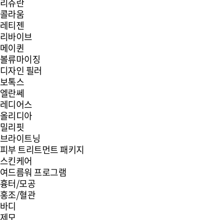
리쥬란
콜라움
레티젠
리바이브
메이퀸
볼류마이징
디자인 필러
보톡스
엘란쎄
레디어스
올리디아
밀리핏
브라이트닝
피부 트리트먼트 패키지
스킨케어
여드름워 프로그램
흉터/모공
홍조/혈관
바디
제모