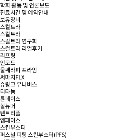
학회 활동 및 언론보도
진료시간 및 예약안내
보유장비
스컬트라
스컬트라
스컬트라 연구회
스컬트라 리얼후기
리프팅
인모드
울쎄라피 프라임
써마지FLX
슈링크 유니버스
티타늄
튠페이스
볼뉴머
텐트리플
엠페이스
스킨부스터
퍼스널 피팅 스킨부스터(PFS)