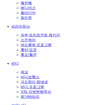
엘란쎄
레디어스
올리디아
밀리핏
브라이트닝
피부 트리트먼트 패키지
스킨케어
여드름워 프로그램
흉터/모공
홍조/혈관
바디
제모
바디보톡스
겨드랑이 땀냄새
바디 프로그램
VPL 지방분해주사
링거테라피