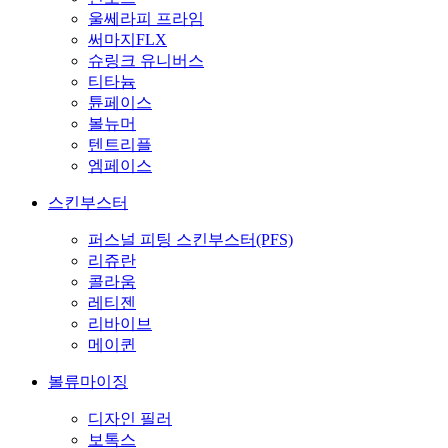
울쎄라피 프라임
써마지FLX
슈링크 유니버스
티타늄
튠페이스
볼뉴머
텐트리플
엠페이스
스킨부스터
퍼스널 피팅 스킨부스터(PFS)
리쥬란
콜라움
레티젠
리바이브
메이퀸
볼류마이징
디자인 필러
보톡스