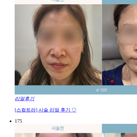
리얼후기
[스컬트라] 시술 리얼 후기 ♡
175