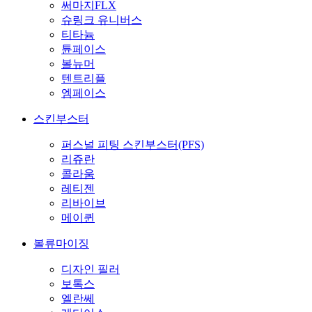
써마지FLX
슈링크 유니버스
티타늄
튠페이스
볼뉴머
텐트리플
엠페이스
스킨부스터
퍼스널 피팅 스킨부스터(PFS)
리쥬란
콜라움
레티젠
리바이브
메이퀸
볼류마이징
디자인 필러
보톡스
엘란쎄