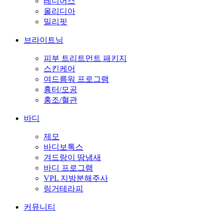
레디어스
올리디아
밀리핏
브라이트닝
피부 트리트먼트 패키지
스킨케어
여드름워 프로그램
흉터/모공
홍조/혈관
바디
제모
바디보톡스
겨드랑이 땀냄새
바디 프로그램
VPL 지방분해주사
링거테라피
커뮤니티