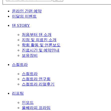
온라인 간편 예약
이달의 이벤트
댄 STORY
처음부터 댄 소개
지점 및 의료진 소개
학회 활동 및 언론보도
진료시간 및 예약안내
보유장비
스컬트라
스컬트라
스컬트라 연구회
스컬트라 리얼후기
리프팅
인모드
울쎄라피 프라임