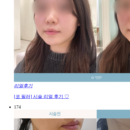
리얼후기
[코 필러] 시술 리얼 후기 ♡
174