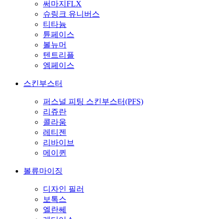
써마지FLX
슈링크 유니버스
티타늄
튠페이스
볼뉴머
텐트리플
엠페이스
스킨부스터
퍼스널 피팅 스킨부스터(PFS)
리쥬란
콜라움
레티젠
리바이브
메이퀸
볼류마이징
디자인 필러
보톡스
엘란쎄