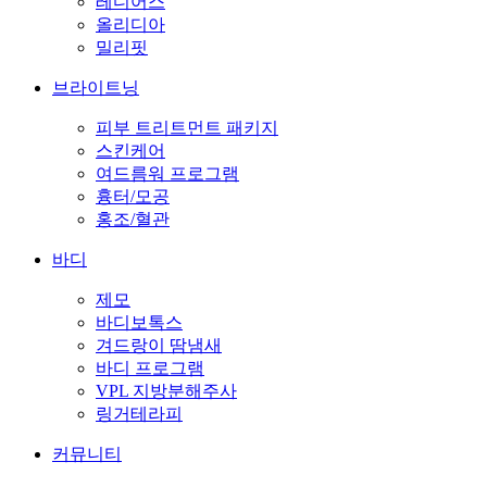
레디어스
올리디아
밀리핏
브라이트닝
피부 트리트먼트 패키지
스킨케어
여드름워 프로그램
흉터/모공
홍조/혈관
바디
제모
바디보톡스
겨드랑이 땀냄새
바디 프로그램
VPL 지방분해주사
링거테라피
커뮤니티