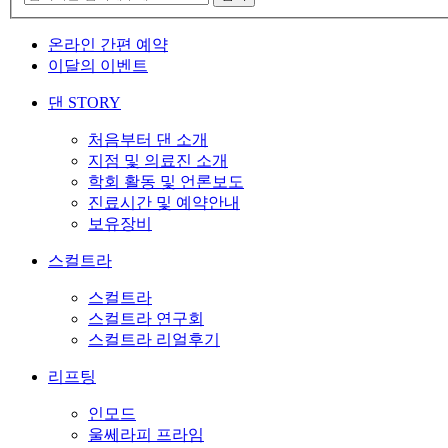
온라인 간편 예약
이달의 이벤트
댄 STORY
처음부터 댄 소개
지점 및 의료진 소개
학회 활동 및 언론보도
진료시간 및 예약안내
보유장비
스컬트라
스컬트라
스컬트라 연구회
스컬트라 리얼후기
리프팅
인모드
울쎄라피 프라임