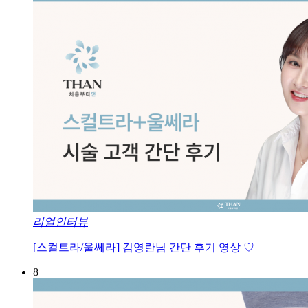
리얼인터뷰
[스컬트라/울쎄라] 김영란님 간단 후기 영상 ♡
8