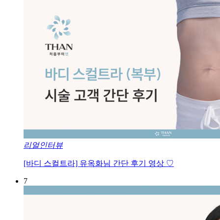
리얼인터뷰
[바디 스컬트라] 유옥화님 간단 후기 영상 ♡
7