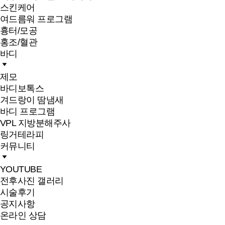
스킨케어
여드름워 프로그램
흉터/모공
홍조/혈관
바디
제모
바디보톡스
겨드랑이 땀냄새
바디 프로그램
VPL 지방분해주사
링거테라피
커뮤니티
YOUTUBE
전후사진 갤러리
시술후기
공지사항
온라인 상담