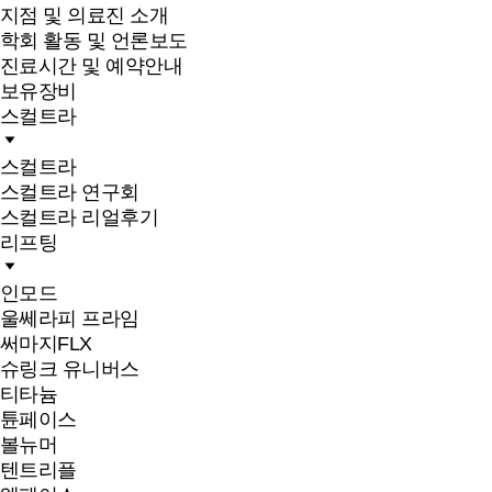
지점 및 의료진 소개
학회 활동 및 언론보도
진료시간 및 예약안내
보유장비
스컬트라
스컬트라
스컬트라 연구회
스컬트라 리얼후기
리프팅
인모드
울쎄라피 프라임
써마지FLX
슈링크 유니버스
티타늄
튠페이스
볼뉴머
텐트리플