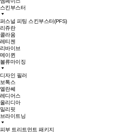
엠페이스
스킨부스터
퍼스널 피팅 스킨부스터(PFS)
리쥬란
콜라움
레티젠
리바이브
메이퀸
볼류마이징
디자인 필러
보톡스
엘란쎄
레디어스
올리디아
밀리핏
브라이트닝
피부 트리트먼트 패키지