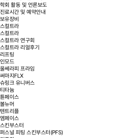
학회 활동 및 언론보도
진료시간 및 예약안내
보유장비
스컬트라
스컬트라
스컬트라 연구회
스컬트라 리얼후기
리프팅
인모드
울쎄라피 프라임
써마지FLX
슈링크 유니버스
티타늄
튠페이스
볼뉴머
텐트리플
엠페이스
스킨부스터
퍼스널 피팅 스킨부스터(PFS)