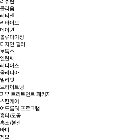
리쥬란
콜라움
레티젠
리바이브
메이퀸
볼류마이징
디자인 필러
보톡스
엘란쎄
레디어스
올리디아
밀리핏
브라이트닝
피부 트리트먼트 패키지
스킨케어
여드름워 프로그램
흉터/모공
홍조/혈관
바디
제모