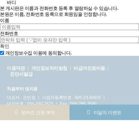
바디
본 게시판은 이름과 전화번호 등록 후 열람하실 수 있습니다.
본원은 이름, 전화번호 등록으로 회원임을 인정합니다.
이름
전화번호
확인
개인정보수집 이용에 동의합니다.
이용약관
개인정보처리방침
비급여진료비용
진단서발급
처음부터 댄의원
대표자 : 손민정
사업자등록번호 : 609-23-84636
대표번호 : 055-286-7579
Fax : 055-286-7580
주소 : 경남 창원시 성산구 중앙대로 100번길 13, 엠포리움 빌딩
온라인 간편 예약
이달의 이벤트
402호 (상남동)
Copyright © 2025.
처음부터 댄의원
. All Rights Reserved.