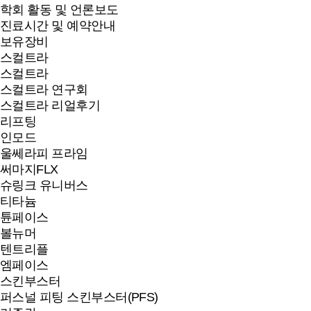
학회 활동 및 언론보도
진료시간 및 예약안내
보유장비
스컬트라
스컬트라
스컬트라 연구회
스컬트라 리얼후기
리프팅
인모드
울쎄라피 프라임
써마지FLX
슈링크 유니버스
티타늄
튠페이스
볼뉴머
텐트리플
엠페이스
스킨부스터
퍼스널 피팅 스킨부스터(PFS)