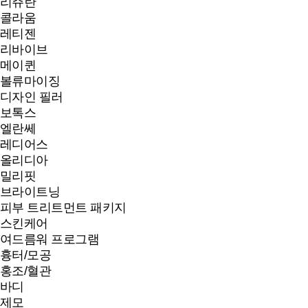
리쥬란
콜라움
레티젠
리바이브
메이퀸
볼류마이징
디자인 필러
보톡스
엘란쎄
레디어스
올리디아
밀리핏
브라이트닝
피부 트리트먼트 패키지
스킨케어
여드름워 프로그램
흉터/모공
홍조/혈관
바디
제모