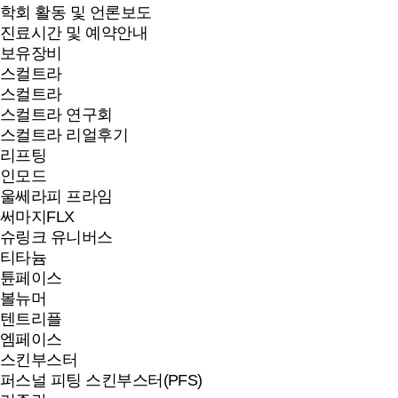
학회 활동 및 언론보도
진료시간 및 예약안내
보유장비
스컬트라
스컬트라
스컬트라 연구회
스컬트라 리얼후기
리프팅
인모드
울쎄라피 프라임
써마지FLX
슈링크 유니버스
티타늄
튠페이스
볼뉴머
텐트리플
엠페이스
스킨부스터
퍼스널 피팅 스킨부스터(PFS)