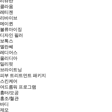
리쥬란
콜라움
레티젠
리바이브
메이퀸
볼류마이징
디자인 필러
보톡스
엘란쎄
레디어스
올리디아
밀리핏
브라이트닝
피부 트리트먼트 패키지
스킨케어
여드름워 프로그램
흉터/모공
홍조/혈관
바디
제모