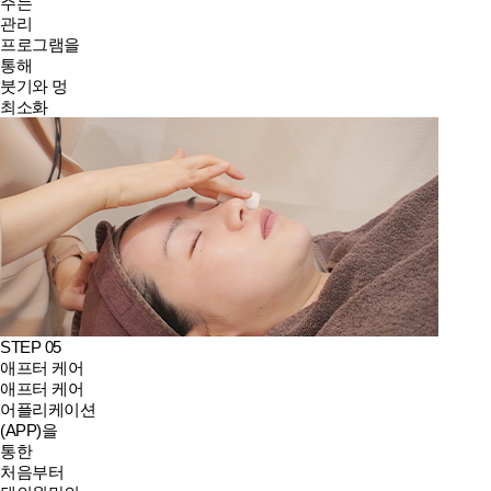
주는
관리
프로그램을
통해
붓기와 멍
최소화
STEP 05
애프터 케어
애프터 케어
어플리케이션
(APP)을
통한
처음부터