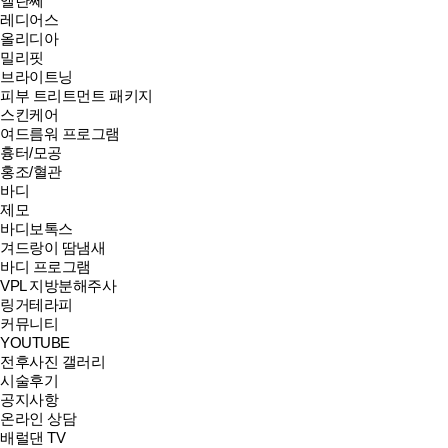
엘란쎄
레디어스
올리디아
밀리핏
브라이트닝
피부 트리트먼트 패키지
스킨케어
여드름워 프로그램
흉터/모공
홍조/혈관
바디
제모
바디보톡스
겨드랑이 땀냄새
바디 프로그램
VPL 지방분해주사
링거테라피
커뮤니티
YOUTUBE
전후사진 갤러리
시술후기
공지사항
온라인 상담
배럴댄 TV