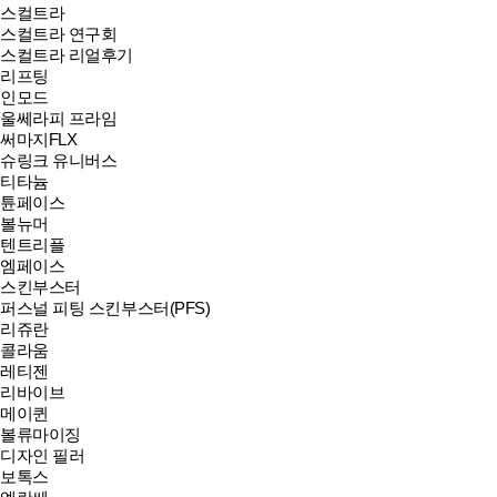
스컬트라
스컬트라 연구회
스컬트라 리얼후기
리프팅
인모드
울쎄라피 프라임
써마지FLX
슈링크 유니버스
티타늄
튠페이스
볼뉴머
텐트리플
엠페이스
스킨부스터
퍼스널 피팅 스킨부스터(PFS)
리쥬란
콜라움
레티젠
리바이브
메이퀸
볼류마이징
디자인 필러
보톡스