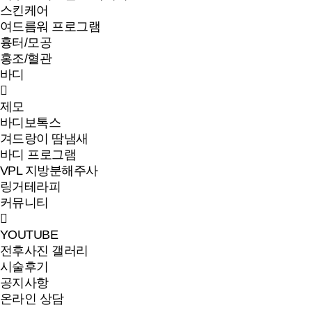
스킨케어
여드름워 프로그램
흉터/모공
홍조/혈관
바디
제모
바디보톡스
겨드랑이 땀냄새
바디 프로그램
VPL 지방분해주사
링거테라피
커뮤니티
YOUTUBE
전후사진 갤러리
시술후기
공지사항
온라인 상담