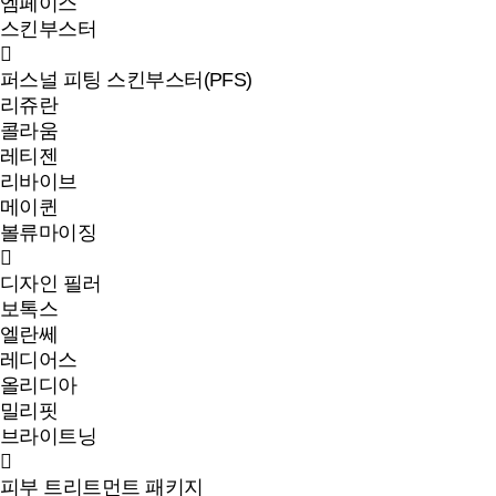
엠페이스
스킨부스터
퍼스널 피팅 스킨부스터(PFS)
리쥬란
콜라움
레티젠
리바이브
메이퀸
볼류마이징
디자인 필러
보톡스
엘란쎄
레디어스
올리디아
밀리핏
브라이트닝
피부 트리트먼트 패키지