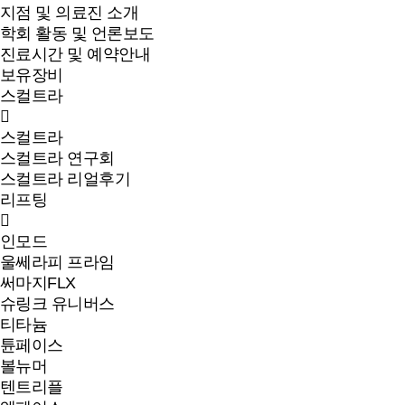
지점 및 의료진 소개
학회 활동 및 언론보도
진료시간 및 예약안내
보유장비
스컬트라
스컬트라
스컬트라 연구회
스컬트라 리얼후기
리프팅
인모드
울쎄라피 프라임
써마지FLX
슈링크 유니버스
티타늄
튠페이스
볼뉴머
텐트리플