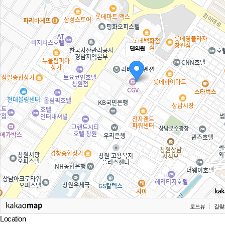
댄의원
로드뷰
길찾
Location