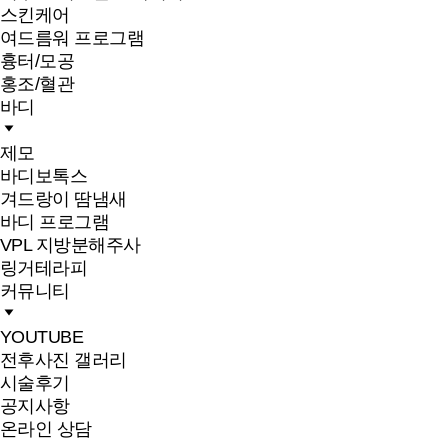
스킨케어
여드름워 프로그램
흉터/모공
홍조/혈관
바디
제모
바디보톡스
겨드랑이 땀냄새
바디 프로그램
VPL 지방분해주사
링거테라피
커뮤니티
YOUTUBE
전후사진 갤러리
시술후기
공지사항
온라인 상담