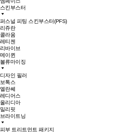
엠페이스
스킨부스터
퍼스널 피팅 스킨부스터(PFS)
리쥬란
콜라움
레티젠
리바이브
메이퀸
볼류마이징
디자인 필러
보톡스
엘란쎄
레디어스
올리디아
밀리핏
브라이트닝
피부 트리트먼트 패키지