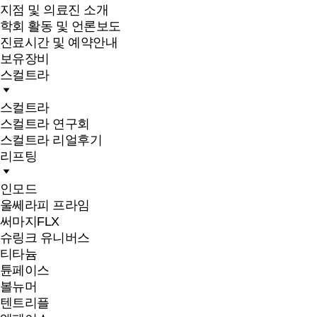
지점 및 의료진 소개
학회 활동 및 언론보도
진료시간 및 예약안내
보유장비
스컬트라
스컬트라
스컬트라 연구회
스컬트라 리얼후기
리프팅
인모드
울쎄라피 프라임
써마지FLX
슈링크 유니버스
티타늄
튠페이스
볼뉴머
텐트리플