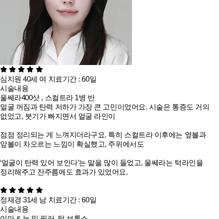
심지원
40세
여
치료기간 : 60일
시술내용
울쎄라400샷 , 스컬트라 1병 반
얼굴 꺼짐과 탄력 저하가 가장 큰 고민이었어요. 시술은 통증도 거의
없었고, 붓기가 빠지면서 얼굴 라인이
점점 정리되는 게 느껴지더라구요. 특히 스컬트라 이후에는 옆볼과
앞볼이 차오르는 느낌이 확실했고, 주위에서도
‘얼굴이 탄력 있어 보인다’는 말을 많이 들었고, 울쎄라는 턱라인을
정리해주고 잔주름에도 효과가 있었어요.
정재경
31세
남
치료기간 : 60일
시술내용
이마 & 눈 밑 필러, 턱 보톡스