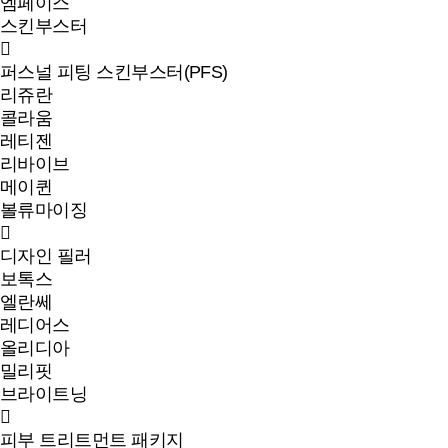
엠페이스
스킨부스터
퍼스널 피팅 스킨부스터(PFS)
리쥬란
콜라움
레티젠
리바이브
메이퀸
볼류마이징
디자인 필러
보톡스
엘란쎄
레디어스
올리디아
밀리핏
브라이트닝
피부 트리트먼트 패키지