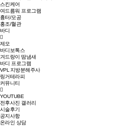
스킨케어
여드름워 프로그램
흉터/모공
홍조/혈관
바디
제모
바디보톡스
겨드랑이 땀냄새
바디 프로그램
VPL 지방분해주사
링거테라피
커뮤니티
YOUTUBE
전후사진 갤러리
시술후기
공지사항
온라인 상담