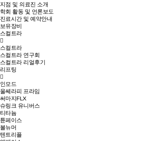
지점 및 의료진 소개
학회 활동 및 언론보도
진료시간 및 예약안내
보유장비
스컬트라
스컬트라
스컬트라 연구회
스컬트라 리얼후기
리프팅
인모드
울쎄라피 프라임
써마지FLX
슈링크 유니버스
티타늄
튠페이스
볼뉴머
텐트리플